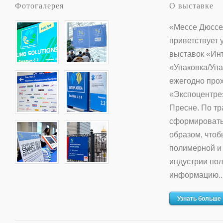
Фотогалерея
О выставке
«Мессе Дюссе
приветствует 
выставок «Ин
«Упаковка/Упа
ежегодно прох
«Экспоцентре
Пресне. По тр
сформировать
образом, что
полимерной и
индустрии по
информацию..
Узнать больше