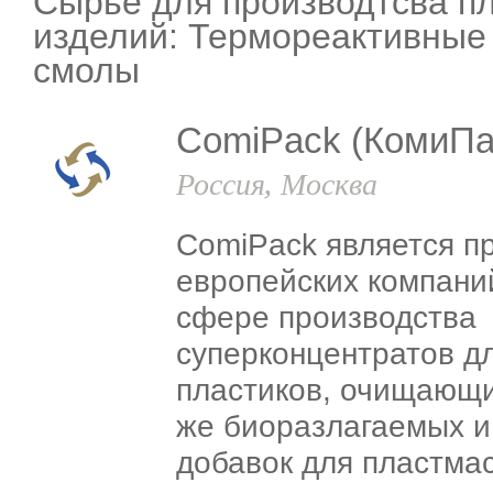
Сырье для производтсва п
изделий: Термореактивные
смолы
ComiPack (КомиПа
Россия, Москва
ComiPack является п
европейских компани
сфере производства
суперконцентратов д
пластиков, очищающи
же биоразлагаемых и
добавок для пластма