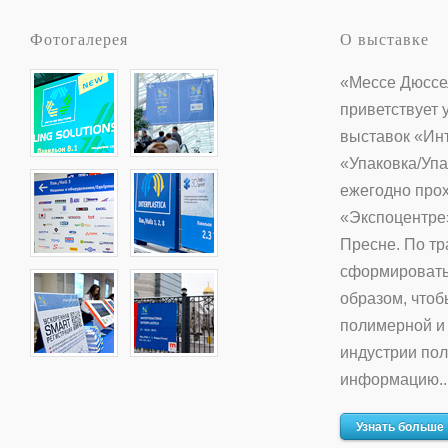
Фотогалерея
О выставке
«Мессе Дюссе
приветствует 
выставок «Ин
«Упаковка/Упа
ежегодно прох
«Экспоцентре
Пресне. По тр
сформировать
образом, что
полимерной и
индустрии по
информацию..
Узнать больше