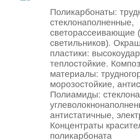
Поликарбонаты: труд
стеклонаполненные,
светорассеивающие (
светильников). Окра
пластики: высокоуда
теплостойкие. Компо
материалы: трудного
морозостойкие, анти
Полиамиды: стеклона
углеволокнонаполнен
антистатичные, элек
Концентраты красител
поликарбоната