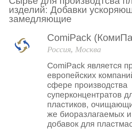
Сырье для производтсва п
изделий: Добавки ускоряю
замедляющие
ComiPack (КомиПа
Россия, Москва
ComiPack является п
европейских компани
сфере производства
суперконцентратов д
пластиков, очищающи
же биоразлагаемых и
добавок для пластма